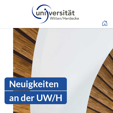
Sprachmenü
Intranet Uni WH | All
Neuigkeiten
an der UW/H