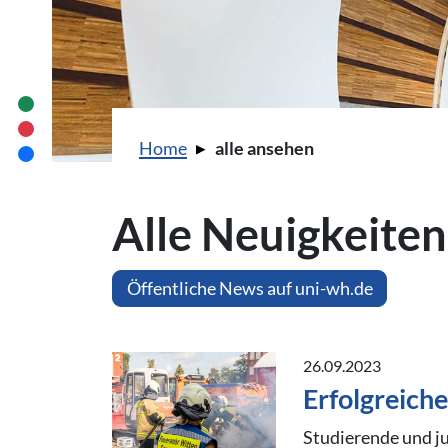
Sie sind hier:
Home
alle ansehen
Alle Neuigkeiten
Öffentliche News auf uni-wh.de
26.09.2023
Erfolgreich
Studierende und ju