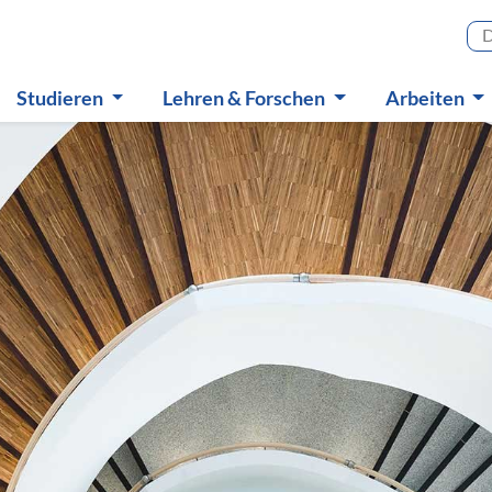
Haupt
Studieren
Lehren & Forschen
Arbeiten
Untermenü
Untermenü
Untermen
e Neuigkeiten im Überb