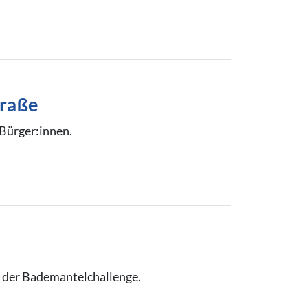
traße
Bürger:innen.
l der Bademantelchallenge.