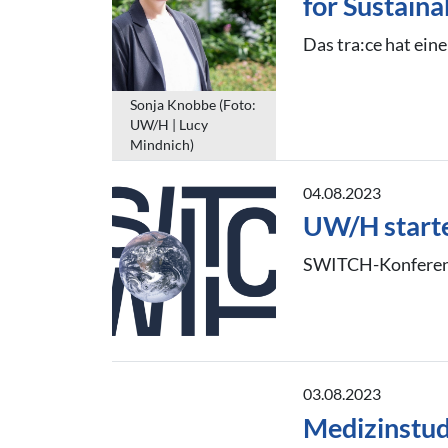
for Sustaina
Das tra:ce hat eine
Sonja Knobbe (Foto:
UW/H | Lucy
Mindnich)
04.08.2023
UW/H starte
SWITCH-Konferenz 
03.08.2023
Medizinstud