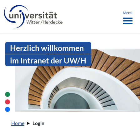
Sprachmenü
springen
ü schließen
Menü
Intranet Uni WH | Login
Herzlich willkommen
im Intranet der UW/H
Sie sind hier:
Home
Login