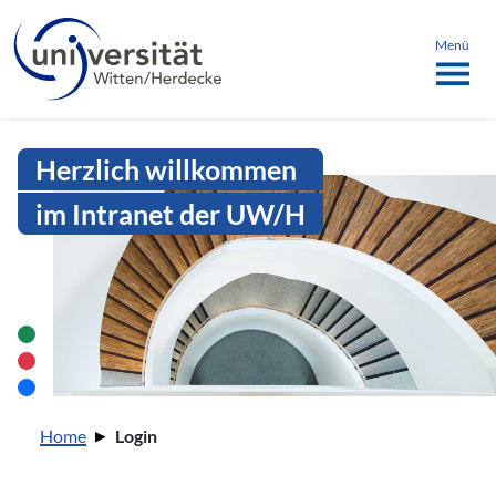
Sprachmenü
springen
ü schließen
Menü
Intranet Uni WH | Login
Herzlich willkommen
im Intranet der UW/H
Sie sind hier:
Home
Login