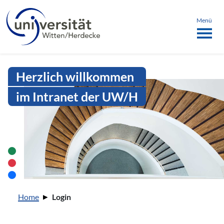
Sprachmenü
springen
ü schließen
Menü
Intranet Uni WH | Login
Herzlich willkommen
im Intranet der UW/H
Sie sind hier:
Home
Login