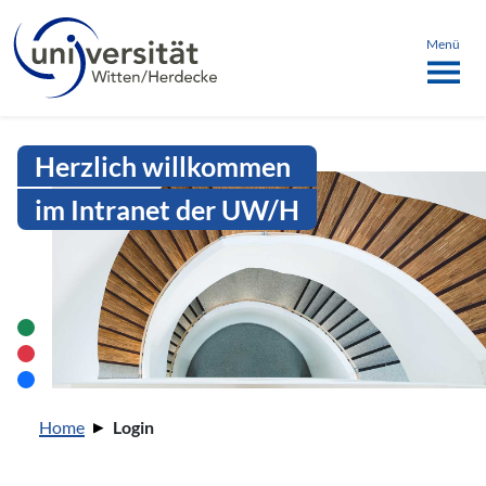
Sprachmenü
springen
ü schließen
Menü
Intranet Uni WH | Login
Herzlich willkommen
im Intranet der UW/H
Sie sind hier:
Home
Login