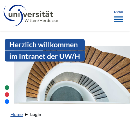
Sprachmenü
springen
ü schließen
Menü
Intranet Uni WH | Login
Herzlich willkommen
im Intranet der UW/H
Sie sind hier:
Home
Login