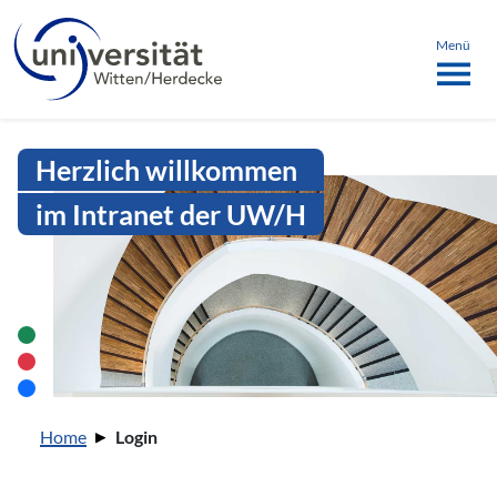
Sprachmenü
springen
ü schließen
Menü
Intranet Uni WH | Login
Herzlich willkommen
im Intranet der UW/H
Sie sind hier:
Home
Login