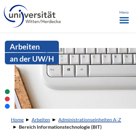
Sprachmenü
springen
ü schließen
Menü
Intranet Uni WH | Bereich Informa
Arbeiten
an der UW/H
Sie sind hier:
Home
Arbeiten
Administrationseinheiten A-Z
Bereich Informationstechnologie (BIT)