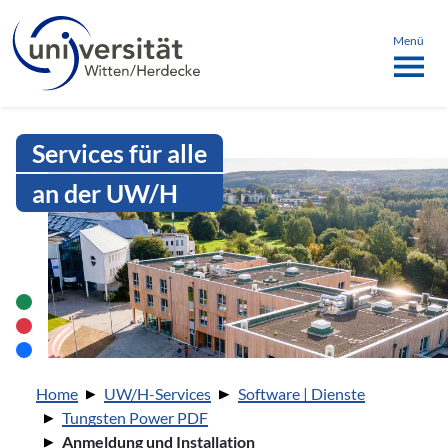
Sprachmenü
springen
ü schließen
Menü
Intranet Uni WH | Anmeldung und I
Services für alle
an der UW/H
Sie sind hier:
Home
UW/H-Services
Software | Dienste
Tungsten Power PDF
Anmeldung und Installation