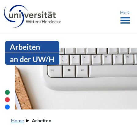
Sprachmenü
springen
ü schließen
Menü
Intranet Uni WH | Arbeiten
Arbeiten
an der UW/H
Sie sind hier:
Home
Arbeiten