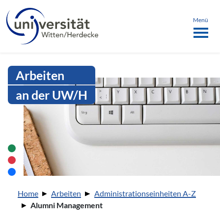
Sprachmenü
springen
ü schließen
Menü
Intranet Uni WH | Alumni Manage
Arbeiten
an der UW/H
Sie sind hier:
Home
Arbeiten
Administrationseinheiten A-Z
Alumni Management