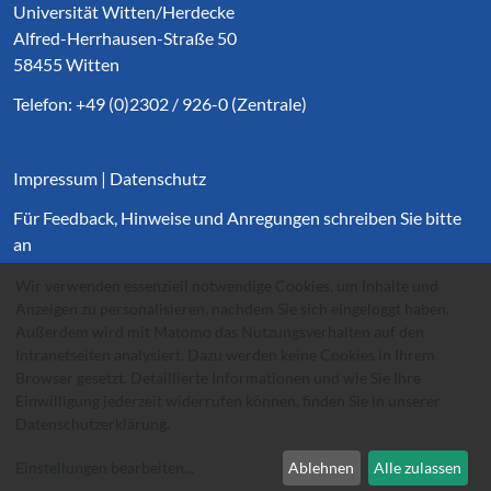
Universität Witten/Herdecke
Alfred-Herrhausen-Straße 50
58455 Witten
Telefon: +49 (0)2302 / 926-0 (Zentrale)
Impressum
|
Datenschutz
Für Feedback, Hinweise und Anregungen schreiben Sie bitte
an
websupport@
uni-wh.de
.
Wir verwenden essenziell notwendige Cookies, um Inhalte und
Anzeigen zu personalisieren, nachdem Sie sich eingeloggt haben.
Außerdem wird mit Matomo das Nutzungsverhalten auf den
Intranetseiten analysiert. Dazu werden keine Cookies in Ihrem
Browser gesetzt. Detaillierte Informationen und wie Sie Ihre
Einwilligung jederzeit widerrufen können, finden Sie in unserer
Datenschutzerklärung
.
Einstellungen bearbeiten
...
Ablehnen
Alle zulassen