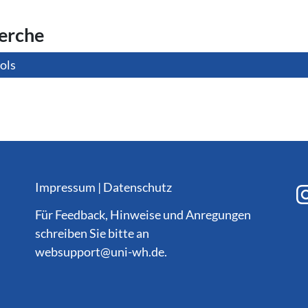
her­che
ols
Impressum
|
Datenschutz
Für Feedback, Hinweise und Anregungen
schreiben Sie bitte an
websupport@
uni-wh.de
.