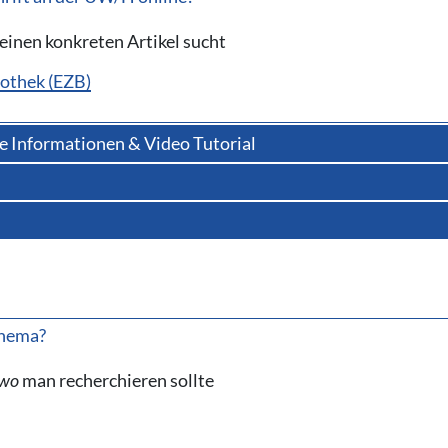
einen konkreten Artikel sucht
iothek (EZB)
re Informationen & Video Tutorial
Thema?
wo
man recherchieren sollte