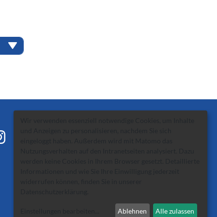
Wir verwenden essenziell notwendige Cookies, um Inhalte
und Anzeigen zu personalisieren, nachdem Sie sich
eingeloggt haben. Außerdem wird mit Matomo das
Nutzungsverhalten auf den Intranetseiten analysiert. Dazu
werden keine Cookies in Ihrem Browser gesetzt. Detaillierte
Informationen und wie Sie Ihre Einwilligung jederzeit
widerrufen können, finden Sie in unserer
Datenschutzerklärung
.
Einstellungen bearbeiten
...
Ablehnen
Alle zulassen