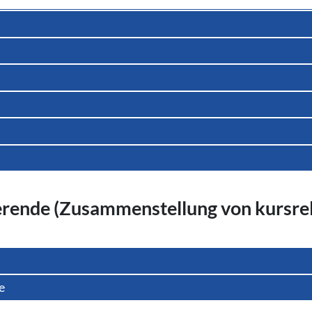
ierende (Zu­sam­men­stel­lung von kurs­re­
e