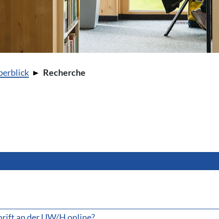
berblick
Recherche
hrift an der UW/H online?