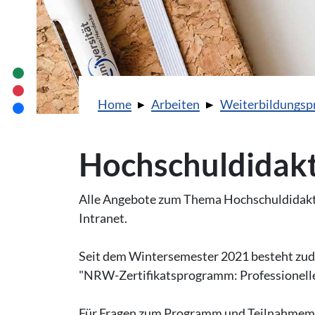
Sie sind hier:
Home
Arbeiten
Weiterbildungs
Hochschuldidakt
Alle Angebote zum Thema Hochschuldidaktik
Intranet.
Seit dem Wintersemester 2021 besteht zud
"NRW-Zertifikatsprogramm: Professionelle
Für Fragen zum Programm und Teilnahmemög