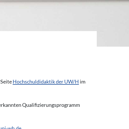
 Seite
Hochschuldidaktik der UW/H
im
nerkannten Qualifizierungsprogramm
uni-wh.de
.