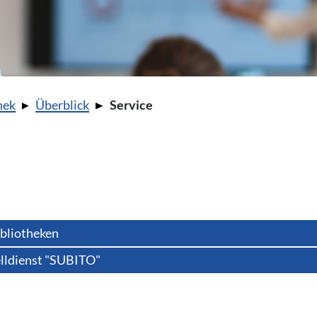
hek
Überblick
Service
ibliotheken
telldienst "SUBITO"