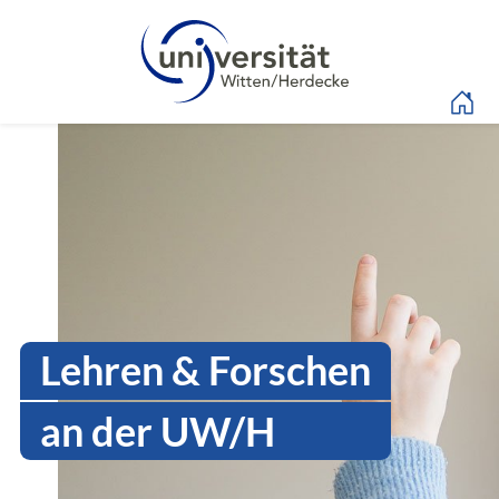
Sprachmenü
Intranet Uni WH | Ser
Lehren & Forschen
an der UW/H