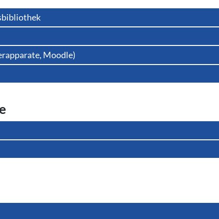
sbibliothek
terapparate, Moodle)
te