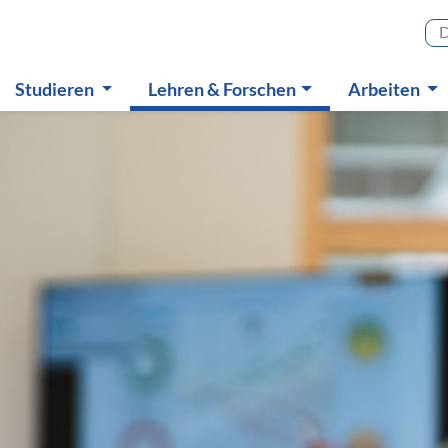
Haupt
(aktiv)
Studieren
Lehren & Forschen
Arbeiten
Untermenü
Untermenü
Untermen
vice