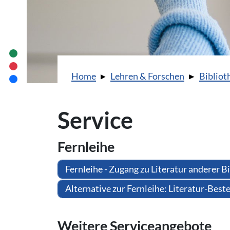
Sie sind hier:
Home
Lehren & Forschen
Bibliot
Service
Fernleihe
Fernleihe - Zugang zu Literatur anderer B
Alternative zur Fernleihe: Literatur-Bes
Weitere Ser­vice­an­ge­bo­te