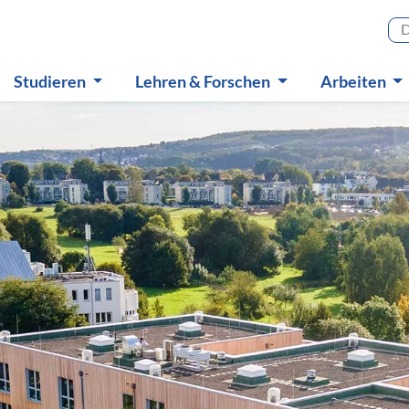
Haupt
Studieren
Lehren & Forschen
Arbeiten
Untermenü
Untermenü
Untermen
eitung der wichtigsten