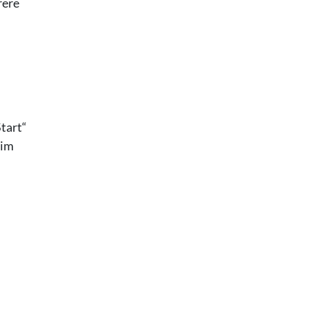
rere
.
Start“
 im