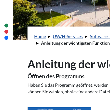
Sie sind hier:
Home
UW/H-Services
Software |
Anleitung der wichtigsten Funktio
Anleitung der w
Öffnen des Programms
Haben Sie das Programm geöffnet, werden Ih
können Sie wählen, ob sie eine andere Datei