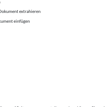
n
 Dokument extrahieren
kument einfügen