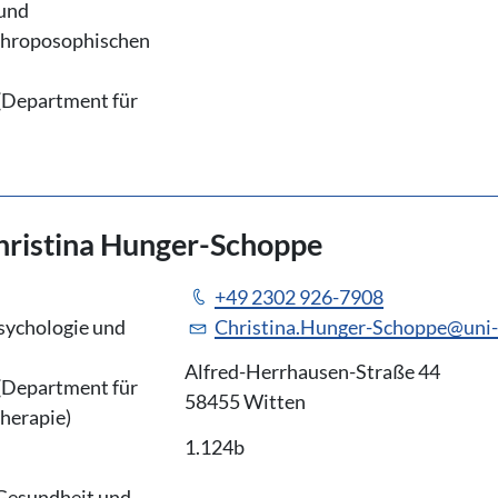
 und
nthroposophischen
 (Department für
 Christina Hunger-Schoppe
+49 2302 926-7908
Psychologie und
Christina.Hunger-Schoppe@uni
Alfred-Herrhausen-Straße 44
 (Department für
58455 Witten
herapie)
1.124b
 Gesundheit und