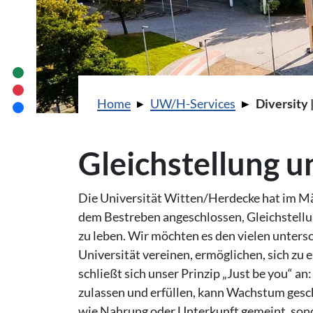
Sie sind hier:
Home
UW/H-Services
Diversity 
Gleichstellung u
Die Universität Witten/Herdecke hat im Mär
dem Bestreben angeschlossen, Gleichstellun
zu leben. Wir möchten es den vielen untersc
Universität vereinen, ermöglichen, sich zu
schließt sich unser Prinzip „Just be you“ 
zulassen und erfüllen, kann Wachstum gesc
wie Nahrung oder Unterkunft gemeint, sonde