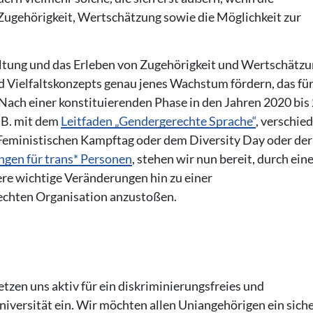
 Zugehörigkeit, Wertschätzung sowie die Möglichkeit zur
altung und das Erleben von Zugehörigkeit und Wertschätz
d Vielfaltskonzepts genau jenes Wachstum fördern, das für
. Nach einer konstituierenden Phase in den Jahren 2020 bis
. B. mit dem
Leitfaden „Gendergerechte Sprache“
, verschie
Feministischen Kampftag oder dem Diversity Day oder der
gen für trans* Personen
, stehen wir nun bereit, durch ein
e wichtige Veränderungen hin zu einer
echten Organisation anzustoßen.
tzen uns aktiv für ein diskriminierungsfreies und
iversität ein. Wir möchten allen Uniangehörigen ein sich