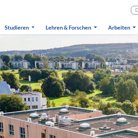
Haupt
Studieren
Lehren & Forschen
Arbeiten
Untermenü
Untermenü
Untermen
ichstellung und Vielfa