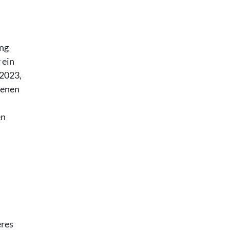
ung
 ein
 2023,
denen
en
eres