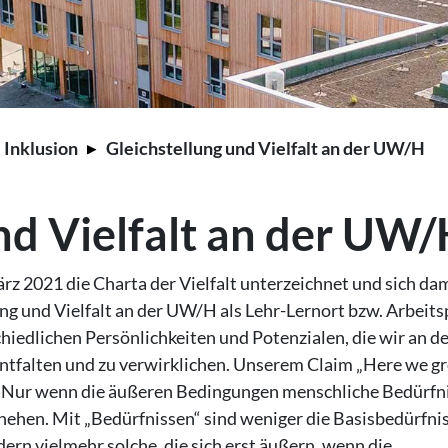
| Inklusion
Gleichstellung und Vielfalt an der UW/H
nd Vielfalt an der UW
z 2021 die Charta der Vielfalt unterzeichnet und sich da
g und Vielfalt an der UW/H als Lehr-Lernort bzw. Arbeits
hiedlichen Persönlichkeiten und Potenzialen, die wir an d
 entfalten und zu verwirklichen. Unserem Claim „Here we gr
an: Nur wenn die äußeren Bedingungen menschliche Bedürfn
hehen. Mit „Bedürfnissen“ sind weniger die Basisbedürfni
rn vielmehr solche, die sich erst äußern, wenn die