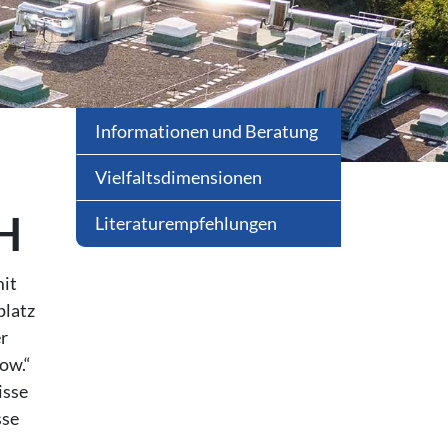
Informationen und Beratung
Vielfaltsdimensionen
/H
Literaturempfehlungen
mit
platz
er
ow.“
isse
sse