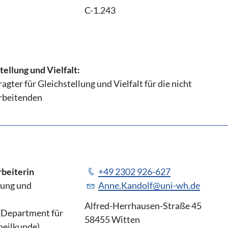
C-1.243
ellung und Vielfalt:
agter für Gleichstellung und Vielfalt für die nicht
rbeitenden
rbeiterin
+49 2302 926-627
tung und
Anne.Kandolf@uni-wh.de
Alfred-Herrhausen-Straße 45
 (Department für
58455 Witten
heilkunde)