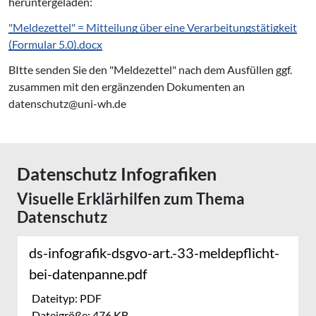
heruntergeladen:
"Meldezettel" = Mitteilung über eine Verarbeitungstätigkeit
(Formular 5.0).docx
BItte senden Sie den "Meldezettel" nach dem Ausfüllen ggf.
zusammen mit den ergänzenden Dokumenten an
datenschutz@uni-wh.de
Datenschutz In­fo­gra­fi­ken
Visuelle Er­klär­hil­fen zum Thema
Datenschutz
ds-infografik-dsgvo-art.-33-mel­de­pflicht-
bei-datenpanne.pdf
Dateityp: PDF
Dateigröße: 476 KB