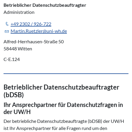
Betrieblicher Datenschutzbeauftragter
Administration
+49 2302 / 926-722
Martin.Ruetzler@uni-wh.de
Alfred-Herrhausen-Straße 50
58448 Witten
C-E.124
Be­trieb­li­cher Da­ten­schutz­be­auf­trag­ter
(bDSB)
Ihr An­sprech­part­ner für Da­ten­schutz­fra­gen in
der UW/H
Der betriebliche Datenschutzbeauftragte (bDSB) der UW/H
ist Ihr Ansprechpartner für alle Fragen rund um den