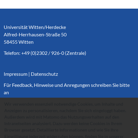
Service Informationen
Universität Witten/Herdecke
Alfred-Herrhausen-Straße 50
58455 Witten
Telefon: +49 (0)2302 / 926-0 (Zentrale)
Impressum
|
Datenschutz
Für Feedback, Hinweise und Anregungen schreiben Sie bitte
an
websupport@
uni-wh.de
.
Wir verwenden essenziell notwendige Cookies, um Inhalte und
Anzeigen zu personalisieren, nachdem Sie sich eingeloggt haben.
Außerdem wird mit Matomo das Nutzungsverhalten auf den
Intranetseiten analysiert. Dazu werden keine Cookies in Ihrem
Browser gesetzt. Detaillierte Informationen und wie Sie Ihre
Einwilligung jederzeit widerrufen können, finden Sie in unserer