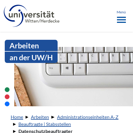
Sprachmenü
springen
ü schließen
Menü
Intranet Uni WH | Datenschutzbea
Arbeiten
an der UW/H
Sie sind hier:
Home
Arbeiten
Administrationseinheiten A-Z
Beauftragte | Stabsstellen
Datenschutzbeauftragter