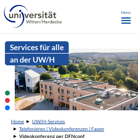
Sprachmenü
springen
ü schließen
Menü
Intranet Uni WH | Videokonferenz
Services für alle
an der UW/H
Sie sind hier:
Home
UW/H-Services
Telefonieren | Videokonferenzen | Faxen
Videokonferenz per DFNconf