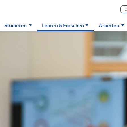
Haupt
(aktiv)
Studieren
Lehren & Forschen
Arbeiten
Untermenü
Untermenü
Untermen
ue Mitarbeitende