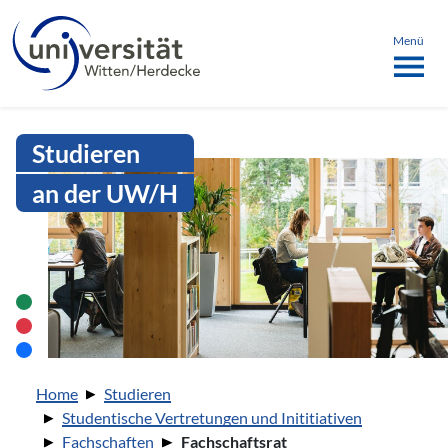
Sprachmenü
springen
ü schließen
Menü
Intranet Uni WH | Fachschaftsrat
Studieren
an der UW/H
Sie sind hier:
Home
Studieren
Studentische Vertretungen und Inititiativen
Fachschaften
Fachschaftsrat