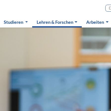
Haupt
(aktiv)
Studieren
Lehren & Forschen
Arbeiten
Untermenü
Untermenü
Untermen
schung