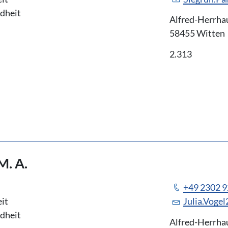
ndheit
Alfred-Herrha
58455 Witten
2.313
M. A.
+49 2302 
it
Julia.Voge
ndheit
Alfred-Herrha