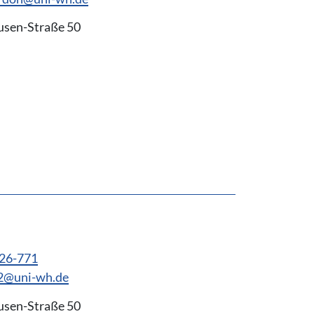
usen-Straße 50
926-771
l2@uni-wh.de
usen-Straße 50