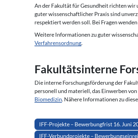
An der Fakultät für Gesundheit richten wir 
guter wissenschaftlicher Praxis sind unverz
respektiert werden soll. Bei Fragen wenden 
Weitere Informationen zu guter wissenschaft
Verfahrensordnung
.
Fa­kul­täts­in­ter­ne Fo
Die interne Forschungsförderung der Fakult
personell und materiell, das Einwerben vo
Biomedizin
. Nähere Informationen zu dies
IFF-Projekte – Bewerbungfrist 16. Juni 2
IFF-Verbundprojekte – Bewerbungseinreic