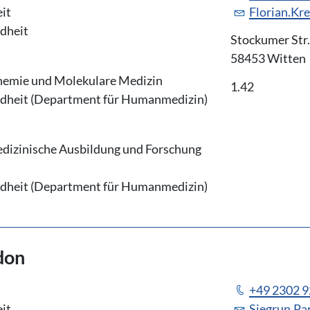
it
Florian.Kr
ndheit
Stockumer Str.
58453 Witten
chemie und Molekulare Medizin
1.42
ndheit (Department für Humanmedizin)
dizinische Ausbildung und Forschung
ndheit (Department für Humanmedizin)
don
+49 2302 9
it
Siegrun.P