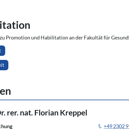
ta­ti­on
 Promotion und Habilitation an der Fakultät für Gesundhe
t
it
nen
r. rer. nat. Florian Kreppel
schung
+49 2302 