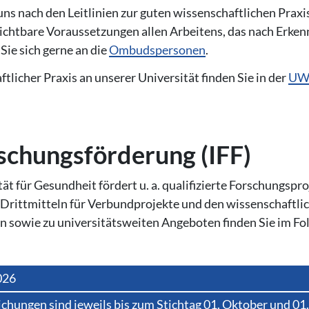
uns nach den Leitlinien zur guten wissenschaftlichen Praxi
ichtbare Voraussetzungen allen Arbeitens, das nach Erkenn
Sie sich gerne an die
Ombudspersonen
.
licher Praxis an unserer Universität finden Sie in der
UW/
r­schungs­för­de­rung (IFF)
ät für Gesundheit fördert u. a. qualifizierte Forschungspr
n Drittmitteln für Verbundprojekte und den wissenschaft
en sowie zu universitätsweiten Angeboten finden Sie im Fo
026
hungen sind jeweils bis zum Stichtag 01. Oktober und 01