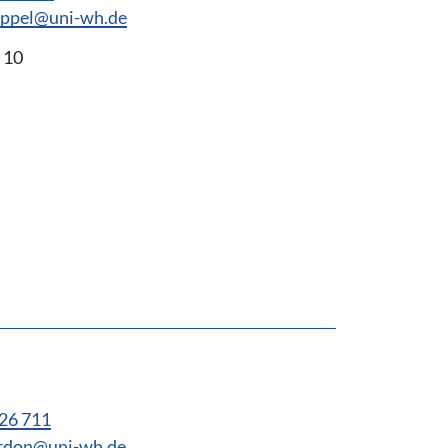
eppel@uni-wh.de
 10
26 711
ardon@uni-wh.de