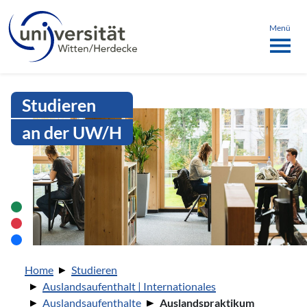
Sprachmenü
springen
ü schließen
Menü
Intranet Uni WH | Auslandsprakti
Studieren
an der UW/H
Sie sind hier:
Home
Studieren
Auslandsaufenthalt | Internationales
Auslandsaufenthalte
Auslandspraktikum