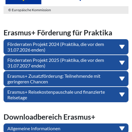
© Europäische Kommission
Erasmus+ Förderung für Praktika
Förderraten Projekt 2024 (Praktika, die vor dem
31.07.2026 enden)
Förderraten Projekt 2025 (Praktika, die vor dem
31.07.2027 enden)
Erasmus+ Zusatzförderung: Teilnehmende mit
geringeren Chancen
Erasmus+ Reisekostenpauschale und finanzierte
Reisetage
Down­load­be­reich Erasmus+
Allgemeine Informationen