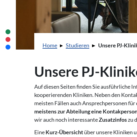
Sie sind hier:
Home
Studieren
Unsere PJ-Klini
Unsere PJ-Klini
Auf diesen Seiten finden Sie ausführliche I
kooperierenden Kliniken. Neben den Konta
meisten Fällen auch Ansprechpersonen für 
meistens zur Abteilung eine Kontakperso
wir auch noch interessante
Zusatzinfos
zu 
Eine
Kurz-Übersicht
über unsere Kliniken u