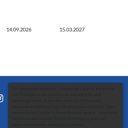
14.09.2026
15.03.2027
Wir verwenden essenziell notwendige Cookies, um Inhalte
und Anzeigen zu personalisieren, nachdem Sie sich
eingeloggt haben. Außerdem wird mit Matomo das
Nutzungsverhalten auf den Intranetseiten analysiert. Dazu
werden keine Cookies in Ihrem Browser gesetzt. Detaillierte
Informationen und wie Sie Ihre Einwilligung jederzeit
widerrufen können, finden Sie in unserer