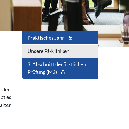
Praktisches Jahr
Unsere PJ-Kliniken
3. Abschnitt der ärztlichen
Prüfung (M3)
n den
bt es
halten