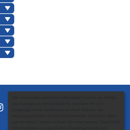
Wir verwenden essenziell notwendige Cookies, um Inhalte
und Anzeigen zu personalisieren, nachdem Sie sich
eingeloggt haben. Außerdem wird mit Matomo das
Nutzungsverhalten auf den Intranetseiten analysiert. Dazu
werden keine Cookies in Ihrem Browser gesetzt. Detaillierte
Informationen und wie Sie Ihre Einwilligung jederzeit