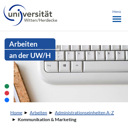
Sprachmenü
springen
ü schließen
Menü
Intranet Uni WH | Kommunikation
Arbeiten
an der UW/H
Sie sind hier:
Home
Arbeiten
Administrationseinheiten A-Z
Kommunikation & Marketing