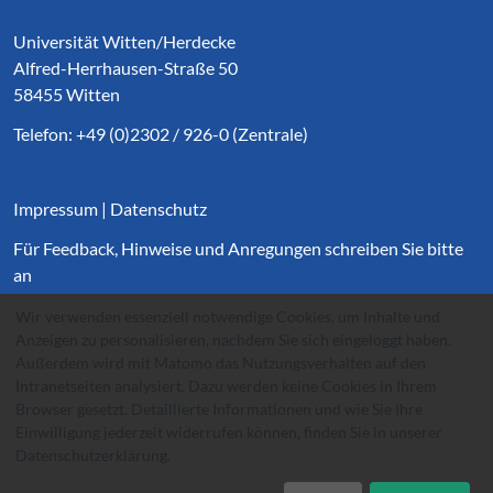
Universität Witten/Herdecke
Alfred-Herrhausen-Straße 50
58455 Witten
Telefon: +49 (0)2302 / 926-0 (Zentrale)
Impressum
|
Datenschutz
Für Feedback, Hinweise und Anregungen schreiben Sie bitte
an
websupport@
uni-wh.de
.
Wir verwenden essenziell notwendige Cookies, um Inhalte und
Anzeigen zu personalisieren, nachdem Sie sich eingeloggt haben.
Außerdem wird mit Matomo das Nutzungsverhalten auf den
Intranetseiten analysiert. Dazu werden keine Cookies in Ihrem
Browser gesetzt. Detaillierte Informationen und wie Sie Ihre
Einwilligung jederzeit widerrufen können, finden Sie in unserer
Datenschutzerklärung
.