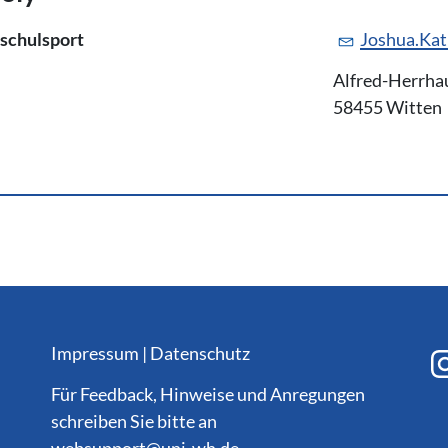
schulsport
Joshua.Ka
Alfred-Herrha
58455 Witten
Impressum
|
Datenschutz
Für Feedback, Hinweise und Anregungen
schreiben Sie bitte an
websupport@
uni-wh.de
.