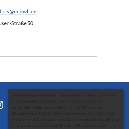
tholy@uni-wh.de
usen-Straße 50
Wir verwenden essenziell notwendige Cookies, um Inhalte
und Anzeigen zu personalisieren, nachdem Sie sich
eingeloggt haben. Außerdem wird mit Matomo das
Nutzungsverhalten auf den Intranetseiten analysiert. Dazu
werden keine Cookies in Ihrem Browser gesetzt. Detaillierte
Informationen und wie Sie Ihre Einwilligung jederzeit