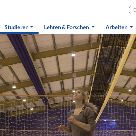
Haupt
(aktiv)
Studieren
Lehren & Forschen
Arbeiten
Untermenü
Untermenü
Untermen
rt