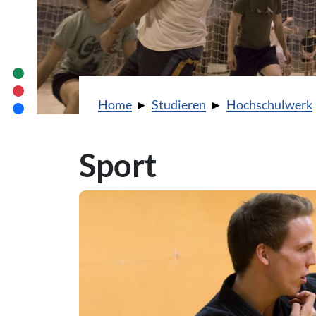
Sie sind hier:
Home
Studieren
Hochschulwerk
Sport