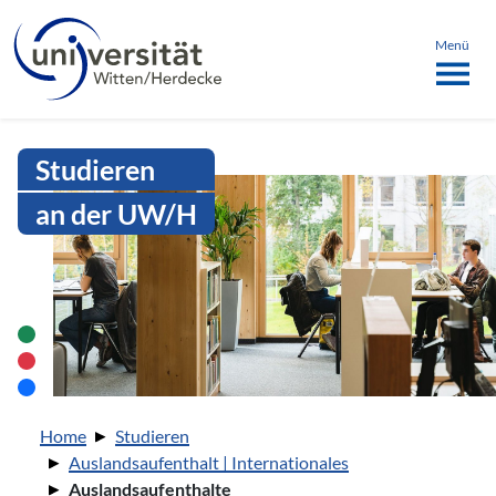
Sprachmenü
springen
ü schließen
Menü
Intranet Uni WH | Auslandsaufent
Studieren
an der UW/H
Sie sind hier:
Home
Studieren
Auslandsaufenthalt | Internationales
Auslandsaufenthalte