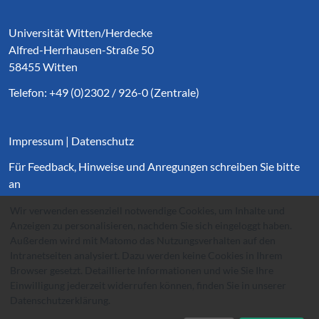
Service Informationen
Universität Witten/Herdecke
Alfred-Herrhausen-Straße 50
58455 Witten
Telefon: +49 (0)2302 / 926-0 (Zentrale)
Impressum
|
Datenschutz
Für Feedback, Hinweise und Anregungen schreiben Sie bitte
an
websupport@
uni-wh.de
.
Wir verwenden essenziell notwendige Cookies, um Inhalte und
Anzeigen zu personalisieren, nachdem Sie sich eingeloggt haben.
Außerdem wird mit Matomo das Nutzungsverhalten auf den
Intranetseiten analysiert. Dazu werden keine Cookies in Ihrem
Browser gesetzt. Detaillierte Informationen und wie Sie Ihre
Einwilligung jederzeit widerrufen können, finden Sie in unserer
Datenschutzerklärung
.