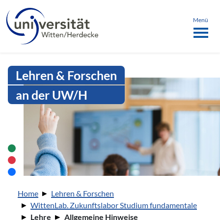
Sprachmenü
springen
ü schließen
Menü
Intranet Uni WH | Allgemeine Hin
Lehren & Forschen
an der UW/H
Sie sind hier:
Home
Lehren & Forschen
WittenLab. Zukunftslabor Studium fundamentale
Lehre
Allgemeine Hinweise