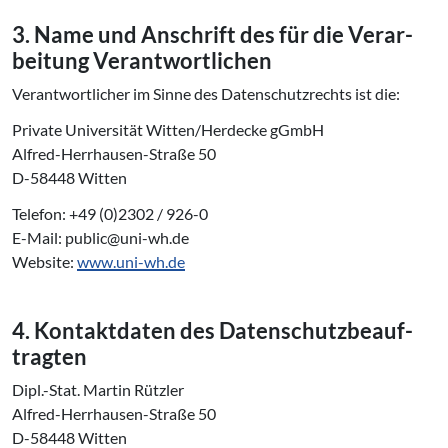
3. Name und Anschrift des für die Ver­ar­
bei­tung Ver­ant­wort­li­chen
Verantwortlicher im Sinne des Datenschutzrechts ist die:
Private Universität Witten/Herdecke gGmbH
Alfred-Herrhausen-Straße 50
D-58448 Witten
Telefon: +49 (0)2302 / 926-0
E-Mail: public@uni-wh.de
Website:
www.uni-wh.de
4. Kon­takt­da­ten des Da­ten­schutz­be­auf­
trag­ten
Dipl.-Stat. Martin Rützler
Alfred-Herrhausen-Straße 50
D-58448 Witten