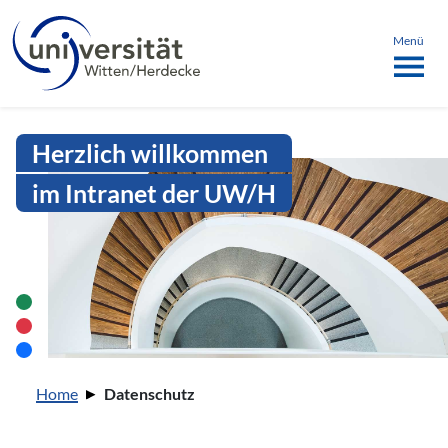
Sprachmenü
springen
ü schließen
Menü
Intranet Uni WH | Datenschutz
Herzlich willkommen
im Intranet der UW/H
Sie sind hier:
Home
Datenschutz