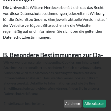
Die Universität Witten/ Herdecke behält sich das das Recht
vor, diese Datenschutzbestimmungen jederzeit mit Wirkung
für die Zukunft zu ändern. Eine jeweils aktuelle Version ist auf
der Website verfügbar. Bitte suchen Sie die Website
regelmäßig auf und informieren Sie sich über die geltenden
Datenschutzbestimmungen.
B. Besondere Be­stim­mun­gen zur Da­
ten­ver­ar­bei­tung im Intranet
Wir verwenden essenziell notwendige Cookies, um Inhalte und
Anzeigen zu personalisieren, nachdem Sie sich eingeloggt haben.
Außerdem wird mit Matomo das Nutzungsverhalten auf den
Intranetseiten analysiert. Dazu werden keine Cookies in Ihrem
Matomo
Browser gesetzt. Detaillierte Informationen und wie Sie Ihre
1. Umfang der Verarbeitung
Einwilligung jederzeit widerrufen können, finden Sie in unserer
personenbezogener Daten
Datenschutzerklärung
.
Wir nutzen im Intranet das Open-Source-Software-Tool
Einstellungen bearbeiten
...
Ablehnen
Alle zulassen
Matomo (ehemals PIWIK) zur Analyse des Surfverhaltens