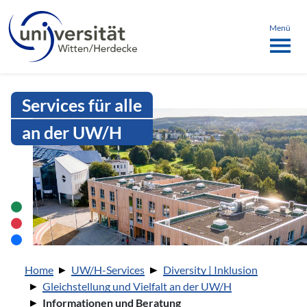
Sprachmenü
springen
ü schließen
Menü
Intranet Uni WH | Informationen 
Services für alle
an der UW/H
Sie sind hier:
Home
UW/H-Services
Diversity | Inklusion
Gleichstellung und Vielfalt an der UW/H
Informationen und Beratung