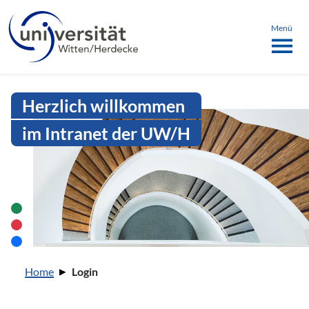
Sprachmenü
springen
ü schließen
Menü
Intranet Uni WH | Login
Herzlich willkommen
im Intranet der UW/H
Sie sind hier:
Home
Login