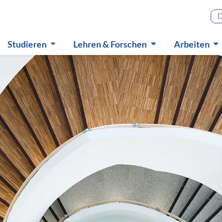
Haupt
Studieren
Lehren & Forschen
Arbeiten
Untermenü
Untermenü
Untermen
in