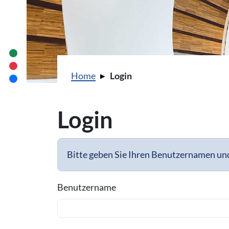
Sie sind hier:
Home
Login
Login
Bitte geben Sie Ihren Benutzernamen und
Benutzername