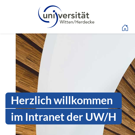
Sprachmenü
Intranet Uni WH | Log
Herzlich willkommen
im Intranet der UW/H