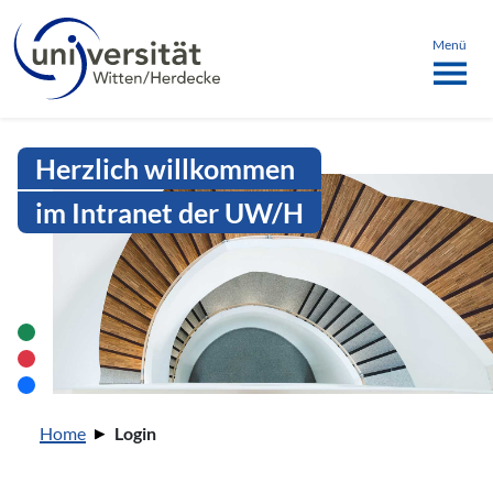
Sprachmenü
springen
ü schließen
Menü
Intranet Uni WH | Login
Herzlich willkommen
im Intranet der UW/H
Sie sind hier:
Home
Login