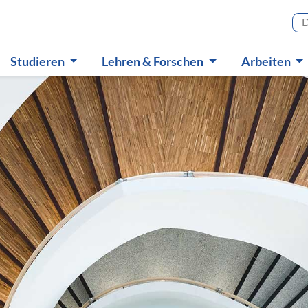
Haupt
Studieren
Lehren & Forschen
Arbeiten
Untermenü
Untermenü
Untermen
in