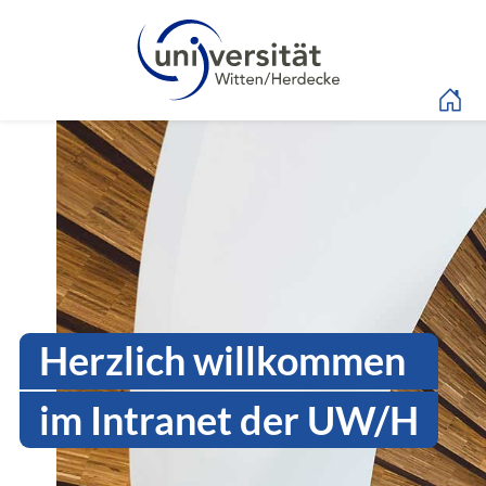
Sprachmenü
Intranet Uni WH | Log
Herzlich willkommen
im Intranet der UW/H