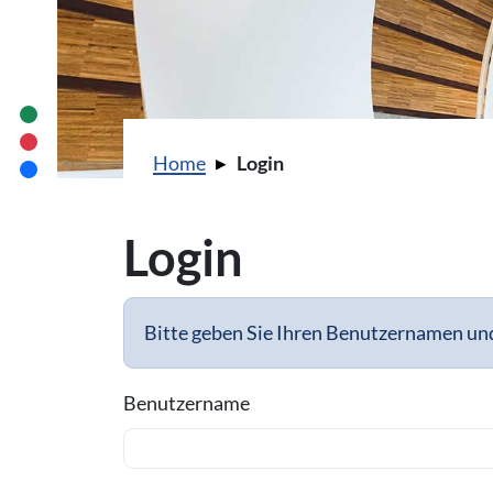
Sie sind hier:
Home
Login
Login
Bitte geben Sie Ihren Benutzernamen und
Benutzername