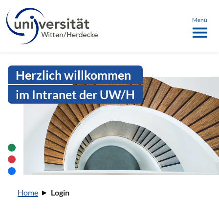
Sprachmenü
springen
ü schließen
Menü
Intranet Uni WH | Login
Herzlich willkommen
im Intranet der UW/H
Sie sind hier:
Home
Login