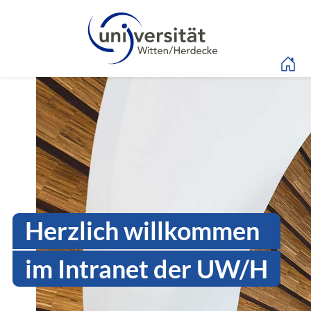
Sprachmenü
Intranet Uni WH | Log
Herzlich willkommen
im Intranet der UW/H