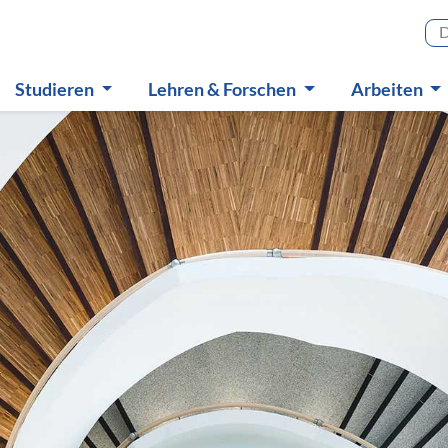
Haupt
Studieren
Lehren & Forschen
Arbeiten
Untermenü
Untermenü
Untermen
in