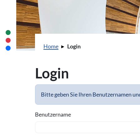
Sie sind hier:
Home
Login
Login
Bitte geben Sie Ihren Benutzernamen und
Benutzername