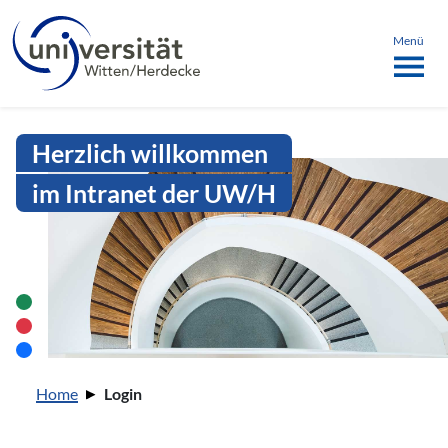
Sprachmenü
springen
ü schließen
Menü
Intranet Uni WH | Login
Herzlich willkommen
im Intranet der UW/H
Sie sind hier:
Home
Login